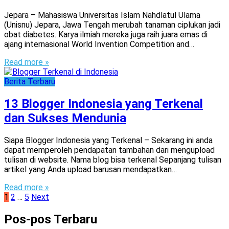
Jepara – Mahasiswa Universitas Islam Nahdlatul Ulama
(Unisnu) Jepara, Jawa Tengah merubah tanaman ciplukan jadi
obat diabetes. Karya ilmiah mereka juga raih juara emas di
ajang internasional World Invention Competition and…
Read more »
Berita Terbaru
13 Blogger Indonesia yang Terkenal
dan Sukses Mendunia
Siapa Blogger Indonesia yang Terkenal – Sekarang ini anda
dapat memperoleh pendapatan tambahan dari mengupload
tulisan di website. Nama blog bisa terkenal Sepanjang tulisan
artikel yang Anda upload barusan mendapatkan…
Read more »
Paginasi
1
2
…
5
Next
pos
Pos-pos Terbaru