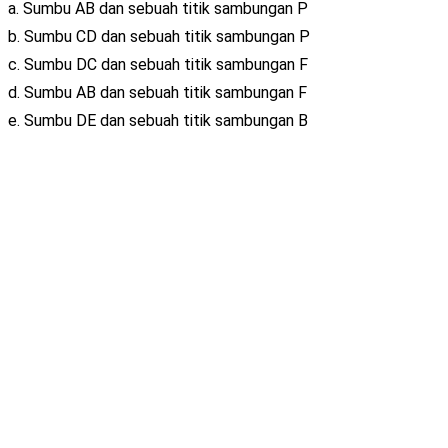
a. Sumbu AB dan sebuah titik sambungan P
b. Sumbu CD dan sebuah titik sambungan P
c. Sumbu DC dan sebuah titik sambungan F
d. Sumbu AB dan sebuah titik sambungan F
e. Sumbu DE dan sebuah titik sambungan B