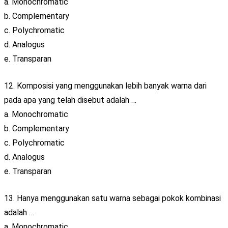
a. Monochromatic
b. Complementary
c. Polychromatic
d. Analogus
e. Transparan
12. Komposisi yang menggunakan lebih banyak warna dari
pada apa yang telah disebut adalah …
a. Monochromatic
b. Complementary
c. Polychromatic
d. Analogus
e. Transparan
13. Hanya menggunakan satu warna sebagai pokok kombinasi
adalah …
a. Monochromatic