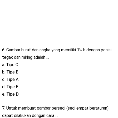
6. Gambar huruf dan angka yang memiliki 1¼ h dengan posisi
tegak dan miring adalah …
a. Tipe C
b. Tipe B
c. Tipe A
d. Tipe E
e. Tipe D
7. Untuk membuat gambar persegi (segi empat beraturan)
dapat dilakukan dengan cara …