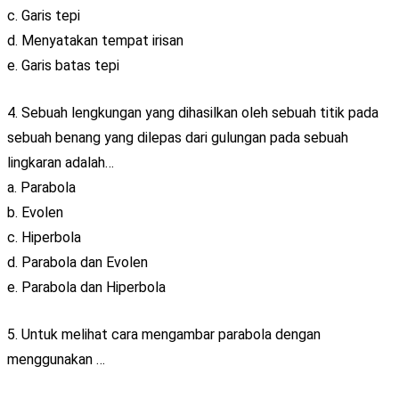
c. Garis tepi
d. Menyatakan tempat irisan
e. Garis batas tepi
4. Sebuah lengkungan yang dihasilkan oleh sebuah titik pada
sebuah benang yang dilepas dari gulungan pada sebuah
lingkaran adalah…
a. Parabola
b. Evolen
c. Hiperbola
d. Parabola dan Evolen
e. Parabola dan Hiperbola
5. Untuk melihat cara mengambar parabola dengan
menggunakan …