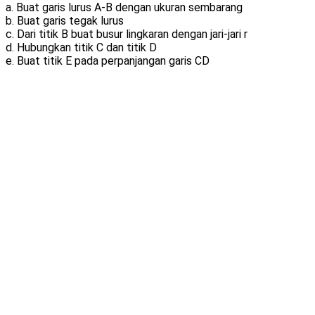
a. Buat garis lurus A-B dengan ukuran sembarang
b. Buat garis tegak lurus
c. Dari titik B buat busur lingkaran dengan jari-jari r
d. Hubungkan titik C dan titik D
e. Buat titik E pada perpanjangan garis CD