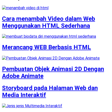
Cara menambah Video dalam Web
Menggunakan HTML Sederhana
Merancang WEB Berbasis HTML
Pembuatan Objek Animasi 2D Dengan
Adobe Animate
Storyboard pada Halaman Web dan
Media Interaktif