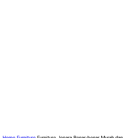
Home
Furniture
Furniture Jepara Benar-benar Murah dan