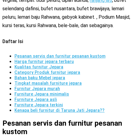
virginia, tempat tidur peluru, dipan adinda,
ranjang jati
, bufet
selendang dafinsi, bufet nusantara, bufet brawijaya, lemari
peluru, lemari baju Rahwana, gebyok kabinet. , Podium Masjid,
kursi teras, kursi Rahwana, bele-bale, dan sebagainya.
Daftar Isi
Pesanan servis dan furnitur pesanan kustom
Harga furnitur jepara terbaru
Kualitas furnitur Jepara
Category Produk furnitur jepara
Bahan baku Mebel jepara
Tingkat masalah furniture jepara
Furnitur Jepara murah
Furniture Jepara minimalis
Furniture Jepara asli
Furniture Jepara terkini
Kenapa beli furnitur di Taruna Jati Jepara??
Pesanan servis dan furnitur pesanan
kustom